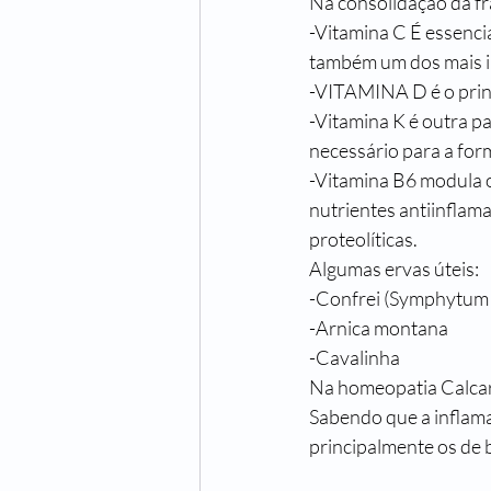
Na consolidação da fr
-Vitamina C É essencia
também um dos mais im
-VITAMINA D é o princ
-Vitamina K é outra pa
necessário para a for
-Vitamina B6 modula o
nutrientes antiinflama
proteolíticas.
Algumas ervas úteis:
-Confrei (Symphytum u
-Arnica montana
-Cavalinha
Na homeopatia Calcarea
Sabendo que a inflamaç
principalmente os de 