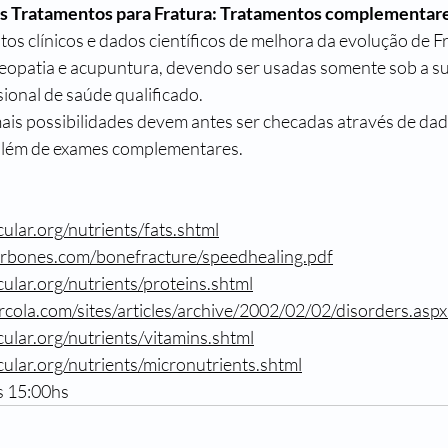
 Tratamentos para Fratura: 
Tratamentos complementar
os clínicos e dados científicos de melhora da evolução de F
opatia e acupuntura, devendo ser usadas somente sob a su
ional de saúde qualificado.
ais possibilidades devem antes ser checadas através de dado
além de exames complementares.
ular.org/nutrients/fats.shtml
erbones.com/bonefracture/speedhealing.pdf
cular.org/nutrients/proteins.shtml
ercola.com/sites/articles/archive/2002/02/02/disorders.asp
cular.org/nutrients/vitamins.shtml
cular.org/nutrients/micronutrients.shtml
s 15:00hs