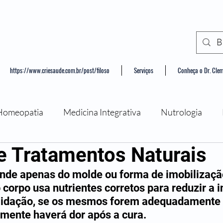
https://www.criesaude.com.br/post/filoso
Serviços
Conheça o Dr. Cle
Homeopatia
Medicina Integrativa
Nutrologia
 e Tratamentos Naturais
ância
Psicologia
nde apenas do molde ou forma de imobilizaçã
corpo usa nutrientes corretos para reduzir a 
lidação, se os mesmos forem adequadamente i
lmente haverá dor após a cura. 