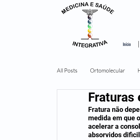
Início
All Posts
Ortomolecular
Fraturas
Ozonioterapia
Bioresson
Fratura não depe
medida em que o 
acelerar a conso
absorvidos difici