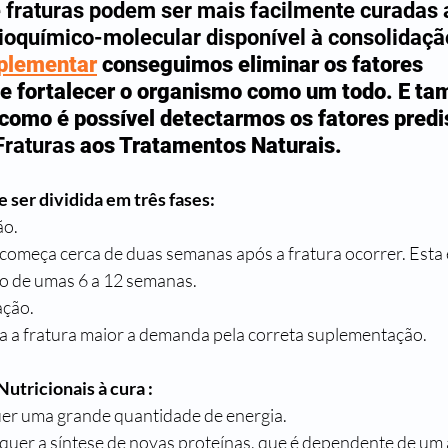
e fraturas podem ser mais facilmente curadas 
ioquímico-molecular disponível à consolidaçã
plementar
 conseguimos eliminar os fatores 
e fortalecer o organismo como um todo. E t
 como é possível detectarmos os fatores predi
Fraturas
 aos Tratamentos Naturais.
e ser dividida em três fases:
o. 
começa cerca de duas semanas após a fratura ocorrer. Esta
go de umas 6 a 12 semanas. 
ação.
a a fratura maior a demanda pela correta suplementação.
Nutricionais à cura :
uer uma grande quantidade de energia.
equer a síntese de novas proteínas, que é dependente de um 