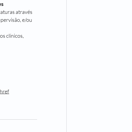
es
raturas através 
pervisão, e/ou 
s clínicos, 
xhref