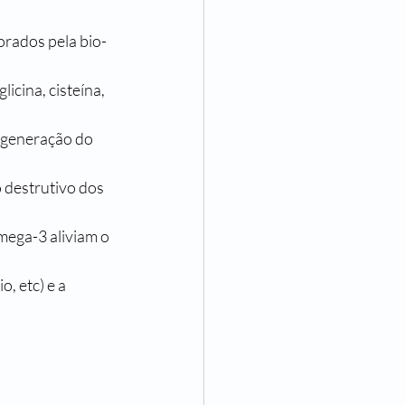
orados pela bio-
icina, cisteína, 
egeneração do 
o destrutivo dos 
mega-3 aliviam o 
, etc) e a 