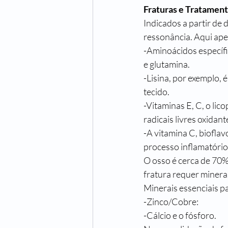
Fraturas e Tratament
Indicados a partir de
ressonância. Aqui ape
-Aminoácidos específico
e glutamina.
-Lisina, por exemplo,
tecido.
-Vitaminas E, C, o lico
radicais livres oxidant
-A vitamina C, bioflav
processo inflamatório 
O osso é cerca de 70% c
fratura requer minerai
Minerais essenciais pa
-Zinco/Cobre:
-Cálcio e o fósforo. 