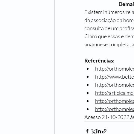
Demais
Existem inúmeros relat
da associação da home
consulta de um profiss
Claro que essas e dem
anamnese completa, 
Referências:
http://orthomolec
http://www.bett
http://orthomole
http://articles.m
http://orthomole
http://orthomole
Acesso 21-10-2022 à