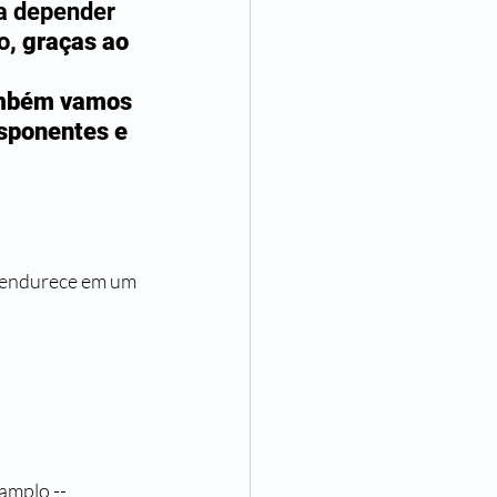
a depender 
o
, graças ao 
ambém vamos 
sponentes e 
 endurece em um 
amplo --