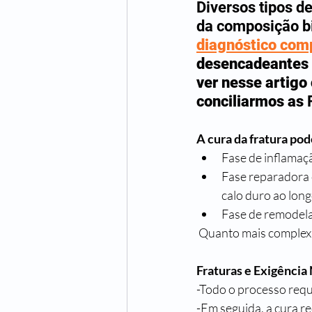
Diversos tipos d
da composição b
diagnóstico com
desencadeantes 
ver nesse artigo
conciliarmos as 
A cura da fratura pod
Fase de inflamaçã
Fase reparadora 
calo duro ao lon
Fase de remodel
 Quanto mais complex
Fraturas e Exigência 
-Todo o processo req
-Em seguida, a cura r