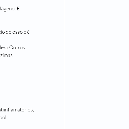
lágeno. É 
io do osso e é 
lexa Outros 
nzimas 
tiinflamatórios, 
ool