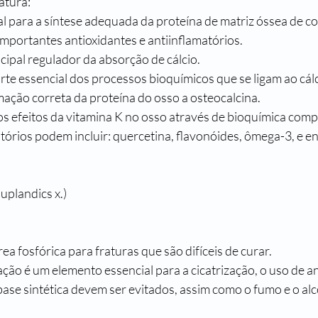
atura:
l para a síntese adequada da proteína de matriz óssea de co
portantes antioxidantes e antiinflamatórios.
ipal regulador da absorção de cálcio.
rte essencial dos processos bioquímicos que se ligam ao cálc
mação correta da proteína do osso a osteocalcina.
s efeitos da vitamina K no osso através de bioquímica comp
tórios podem incluir: quercetina, flavonóides, ômega-3, e e
plandics x.)
 fosfórica para fraturas que são difíceis de curar.
ão é um elemento essencial para a cicatrização, o uso de an
base sintética devem ser evitados, assim como o fumo e o alc