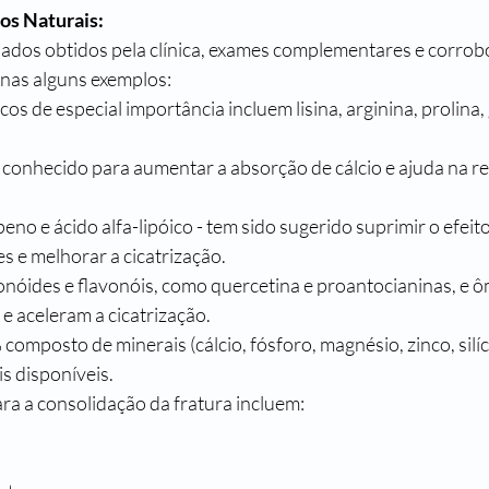
os Naturais:
 dados obtidos pela clínica, exames complementares e corrob
nas alguns exemplos:
s de especial importância incluem lisina, arginina, prolina, gl
 é conhecido para aumentar a absorção de cálcio e ajuda na r
peno e ácido alfa-lipóico - tem sido sugerido suprimir o efeit
es e melhorar a cicatrização.
onóides e flavonóis, como quercetina e proantocianinas, e ô
e aceleram a cicatrização.
omposto de minerais (cálcio, fósforo, magnésio, zinco, silício
s disponíveis.
ra a consolidação da fratura incluem: