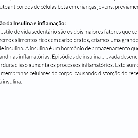
toanticorpos de células beta em crianças jovens, previamen
ão da Insulina e inflamação:
estilo de vida sedentário são os dois maiores fatores que c
emos alimentos ricos em carboidratos, criamos uma grand
de insulina. A insulina é um hormônio de armazenamento qu
andinas inflamatórias. Episódios de insulina elevada desen
dura e isso aumenta os processos inflamatórios. Este aume
s membranas celulares do corpo, causando distorção do recep
à insulina.