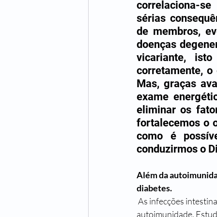
correlaciona-se
sérias consequên
de membros, evo
doenças degener
vicariante, is
corretamente, o
Mas, graças ava
exame energéti
eliminar os fat
fortalecemos o 
como é possíve
conduzirmos o Di
Além da autoimunidad
diabetes.
 As infecções intesti
autoimunidade. Estud