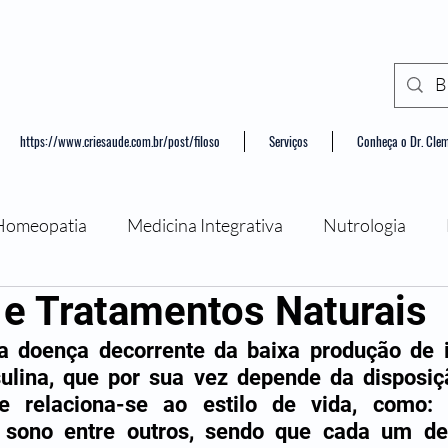
https://www.criesaude.com.br/post/filoso
Serviços
Conheça o Dr. Cle
Homeopatia
Medicina Integrativa
Nutrologia
 e Tratamentos Naturais
ância
Psicologia
doença decorrente da baixa produção de in
sulina, que por sua vez depende da disposiç
 e relaciona-se ao estilo de vida, como: a
a, sono entre outros, sendo que cada um des