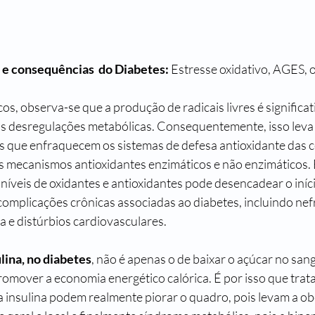
e consequências  do Diabetes: 
E
stresse oxidativo
, AGES, 
os, observa-se que a produção de radicais livres é significa
as desregulações metabólicas. Consequentemente, isso leva
s que enfraquecem os sistemas de defesa antioxidante das cé
mecanismos antioxidantes enzimáticos e não enzimáticos. 
 níveis de oxidantes e antioxidantes pode desencadear o iníci
complicações crônicas associadas ao diabetes, incluindo nefr
a e distúrbios cardiovasculares.
lina, no diabetes
, não é apenas o de baixar o açúcar no san
romover a economia energético calórica. É por isso que trat
insulina podem realmente piorar o quadro, pois levam a 
ob