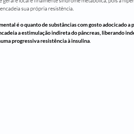
e
 geral e local e finalmente 
síndrome metabólica
, pois a hip
encadeia sua própria resistência.
ental é o quanto de substâncias com gosto adocicado a p
encadeia a estimulação indireta do pâncreas, liberando i
numa progressiva resistência à insulina
.