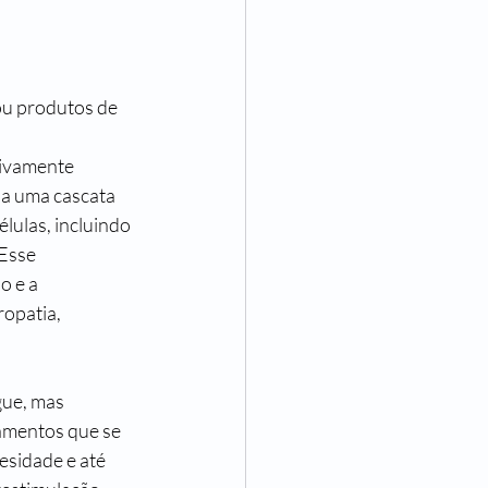
ou produtos de 
tivamente 
 a uma cascata 
lulas, incluindo 
Esse 
o e a 
opatia, 
gue, mas 
amentos que se 
esidade
 e até 