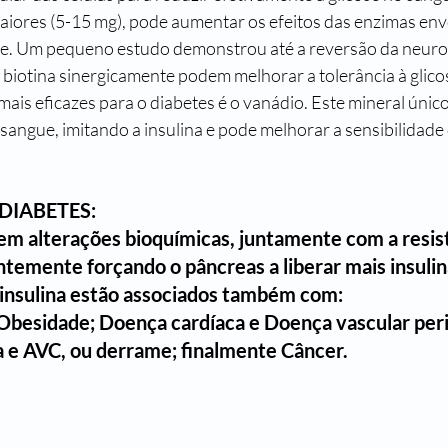
se. Um pequeno estudo demonstrou até a reversão da neuro
a biotina sinergicamente podem melhorar a tolerância à glico
ais eficazes para o diabetes é o vanádio. Este mineral único
angue, imitando a insulina e pode melhorar a sensibilidade d
DIABETES:
em alterações bioquímicas, juntamente com a resist
ntemente forçando o pâncreas a liberar mais insulina
 insulina estão associados também com:
Obesidade
; 
Doença cardíaca e 
Doença vascular perif
a
 e 
AVC, ou derrame
; finalmente 
Câncer
.