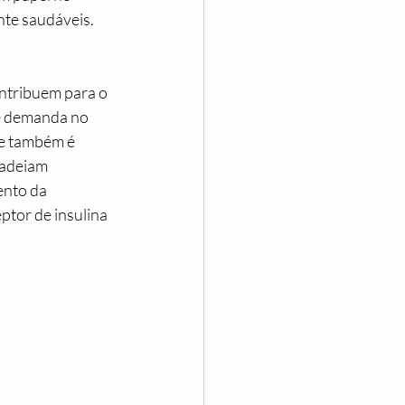
te saudáveis. 
ontribuem para o 
e demanda no 
e também é 
cadeiam 
nto da 
tor de insulina 