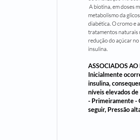
 A biotina, em doses maiores (5-15 mg), pode aumentar os efeitos das enzimas envolvidas no 
metabolismo da glico
diabética. O cromo e 
tratamentos naturais m
redução do açúcar no s
insulina.
ASSOCIADOS AO 
Inicialmente ocorr
insulina, conseque
níveis elevados de
- Primeiramente - 
seguir, 
Pressão alt