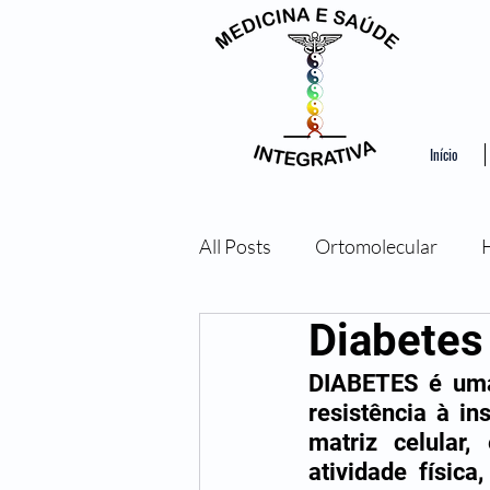
Início
All Posts
Ortomolecular
Diabetes
Ozonioterapia
Bioresson
DIABETES é uma 
resistência à in
matriz celular,
atividade físic