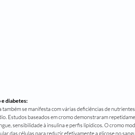
 e diabetes: 
na também se manifesta com várias deficiências de nutrientes,
ádio. Estudos baseados em cromo demonstraram repetidame
ngue, sensibilidade à insulina e perfis lipídicos. O cromo mo
lular das células para reduzir efetivamente a glicose no sang