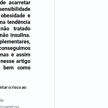
e acarretar 
ensibilidade 
obesidade e 
a tendência 
não tratado 
ão insulina. 
lementares, 
conseguimos 
mas e assim 
esse artigo 
, bem como 
ar o risco ao 
de 
m papel no 