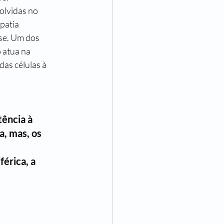
patia 
se. Um dos 
 atua na 
as células à 
ência à 
, mas, os 
érica, a 