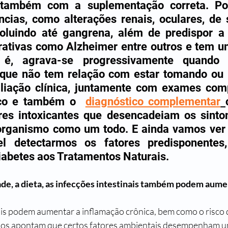
 também com a suplementação correta. Pod
cias, como alterações renais, oculares, de s
luindo até gangrena, além de predispor a 
ativas como Alzheimer entre outros e tem um
to é, agrava-se progressivamente quando 
 que não tem relação com estar tomando ou n
liação clínica, juntamente com exames comp
co e também o  
diagnóstico complementar
ores intoxicantes que desencadeiam os sinto
organismo como um todo. E ainda vamos ver n
l detectarmos os fatores predisponentes
abetes aos Tratamentos Naturais.
e, a dieta, as infecções intestinais também podem aument
nais podem aumentar a inflamação crônica, bem como o risco 
os apontam que certos fatores ambientais desempenham u