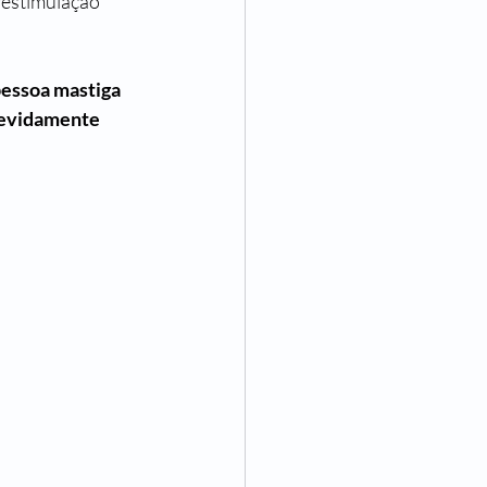
erestimulação 
essoa mastiga 
ndevidamente 