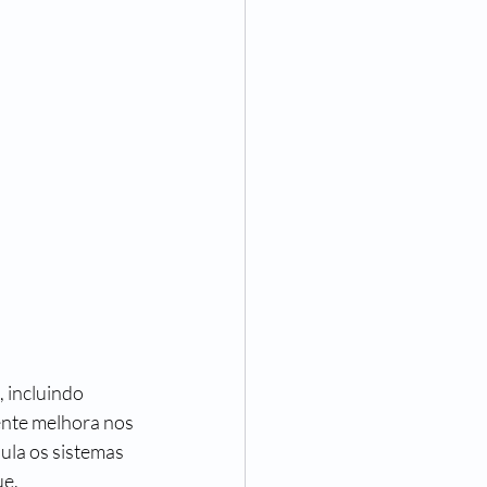
 incluindo 
nte melhora nos 
dula os sistemas 
ue.