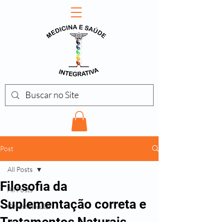
Post
All Posts
Filosofia da
All Posts
Suplementação correta e
Ortomolecular
Tratamentos Naturais