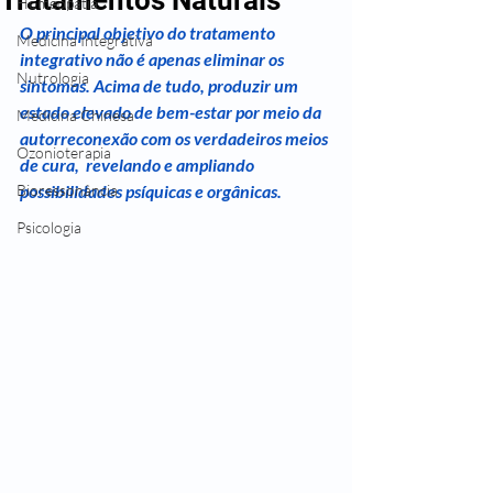
Homeopatia
O principal objetivo do tratamento 
Medicina Integrativa
integrativo não é apenas eliminar os 
Nutrologia
sintomas. Acima de tudo, produzir um 
estado elevado de bem-estar por meio da 
Medicina Chinesa
autorreconexão com os verdadeiros meios 
Ozonioterapia
de cura,  revelando e ampliando 
Bioressonância
possibilidades psíquicas e orgânicas.
Psicologia