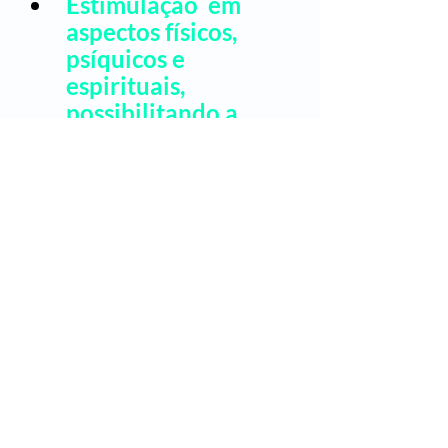
Estimulação  em 
aspectos físicos, 
psíquicos e 
espirituais, 
possibilitando a 
adaptação a diversas 
situações.
Em resumo: 
Investigamos a fundo a 
causa do seu sofrimento e te 
acompanhamos com o que 
a medicina tem de melhor — 
aliando a tecnologia ao 
espírito integrativo. 
Referências:
- 