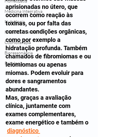
Homeopatia
aprisionadas no útero, que 
Medicina Integrativa
ocorrem como reação às 
Nutrologia
toxinas, ou por falta das 
corretas condições orgânicas, 
Medicina Chinesa
como por exemplo a 
Ozonioterapia
hidratação profunda. Também 
Bioressonância
chamados de fibromiomas e ou 
Psicologia
leiomiomas ou apenas 
miomas. Podem evoluir para 
dores e sangramentos 
abundantes.
Mas, graças a avaliação 
clínica, juntamente com 
exames complementares, 
exame energético e também o 
diagnóstico 