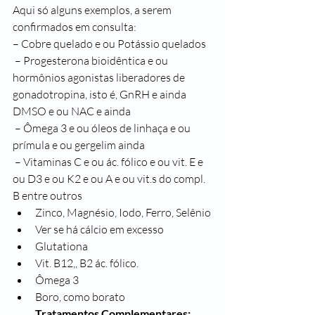
Aqui só alguns exemplos, a serem 
confirmados em consulta: 
– Cobre quelado e ou Potássio quelados
 – Progesterona bioidêntica e ou 
hormônios agonistas liberadores de 
gonadotropina, isto é, GnRH e ainda 
DMSO e ou NAC e ainda
 – Ômega 3 e ou óleos de linhaça e ou 
prímula e ou gergelim ainda
 – Vitaminas C e ou ác. fólico e ou vit. E e 
ou D3 e ou K2 e ou A e ou vit.s do compl. 
B entre outros
Zinco, Magnésio, Iodo, Ferro, Selênio
Ver se há cálcio em excesso
Glutationa
Vit. B12,, B2 ác. fólico.
Ômega 3
Boro, como borato
Tratamentos Complementares: