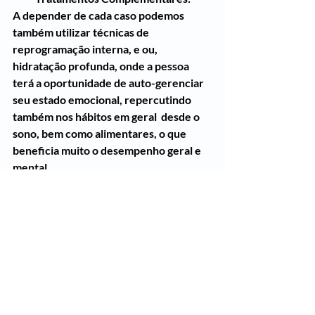
A depender de cada caso podemos 
também utilizar técnicas de 
reprogramação interna, e ou, 
hidratação profunda, onde a pessoa 
terá a oportunidade de auto-gerenciar 
seu estado emocional, repercutindo 
também nos hábitos em geral  desde o 
sono, bem como alimentares, o que 
beneficia muito o desempenho geral e 
mental.
Chá verde e ou alecrim e ou 
agoniada e ou ipês amarelo e ou 
rôcho e ou unha-de-gato e ou 
tanchagem e ou dente-de-leão e ou 
agnus-castus e ou saw palmeto e ou 
pfafia pan. e ou tribulus ter. e ou 
pigeum afr., cardo-santo, açafrão, 
hibisco, centella asiática, pfáfia 