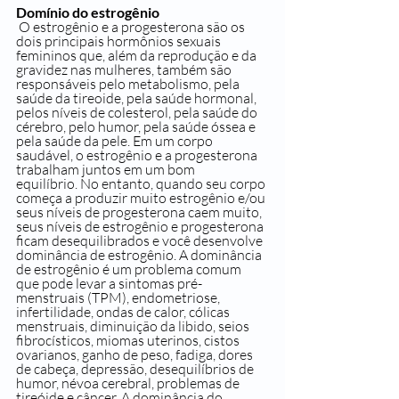
Domínio do estrogênio
 O estrogênio e a progesterona são os 
dois principais hormônios sexuais 
femininos que, além da reprodução e da 
gravidez nas mulheres, também são 
responsáveis ​​pelo metabolismo, pela 
saúde da tireoide, pela saúde hormonal, 
pelos níveis de colesterol, pela saúde do 
cérebro, pelo humor, pela saúde óssea e 
pela saúde da pele. Em um corpo 
saudável, o estrogênio e a progesterona 
trabalham juntos em um bom 
equilíbrio. No entanto, quando seu corpo 
começa a produzir muito estrogênio e/ou 
seus níveis de progesterona caem muito, 
seus níveis de estrogênio e progesterona 
ficam desequilibrados e você desenvolve 
dominância de estrogênio. A dominância 
de estrogênio é um problema comum 
que pode levar a sintomas pré-
menstruais (TPM), endometriose, 
infertilidade, ondas de calor, cólicas 
menstruais, diminuição da libido, seios 
fibrocísticos, miomas uterinos, cistos 
ovarianos, ganho de peso, fadiga, dores 
de cabeça, depressão, desequilíbrios de 
humor, névoa cerebral, problemas de 
tireóide e câncer. A dominância do 