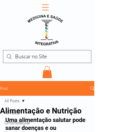
Post
All Posts
Alimentação e Nutrição
All Posts
Uma alimentação salutar pode 
Ortomolecular
sanar doenças e ou 