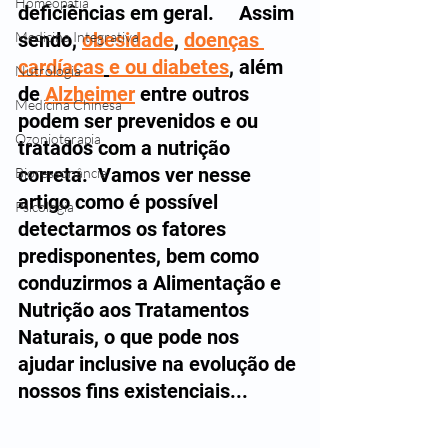
Homeopatia
deficiências em geral.     Assim 
Medicina Integrativa
sendo, 
obesidade
, 
doenças 
cardíacas
e ou diabetes
, além 
Nutrologia
de 
Alzheimer
 entre outros 
Medicina Chinesa
podem ser prevenidos e ou 
Ozonioterapia
tratados com a nutrição 
correta.  Vamos ver nesse 
Bioressonância
artigo como é possível 
Psicologia
detectarmos os fatores 
predisponentes, bem como 
conduzirmos a Alimentação e 
Nutrição aos Tratamentos 
Naturais, o que pode nos 
ajudar inclusive na evolução de 
nossos fins existenciais...