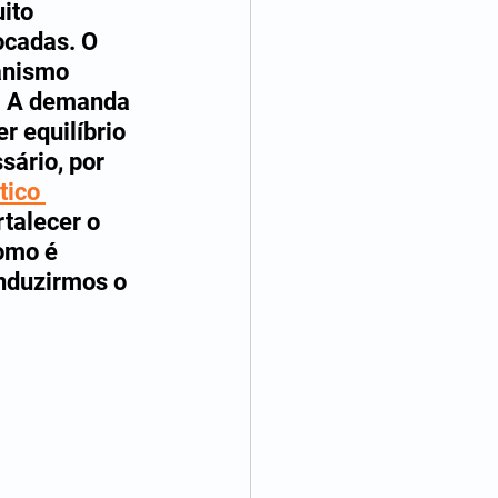
ito 
ocadas. O 
anismo 
. A demanda 
r equilíbrio 
ário, por 
tico 
talecer o 
omo é 
nduzirmos o 