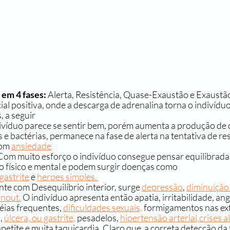
 em 4 fases:
 Alerta, Resistência, Quase-Exaustão e Exaustã
nicial positiva, onde a descarga de adrenalina torna o indivídu
, a seguir
divíduo parece se sentir bem, porém aumenta a produção de co
s e bactérias, permanece na fase de alerta na tentativa de re
om 
ansiedade
Com muito esforço o indivíduo consegue pensar equilibrada
 físico e mental e podem surgir doenças como 
gastrite
 e 
herpes simples. 
nte com Desequilíbrio interior, surge 
depressão
, 
diminuição 
nout.
 O indivíduo apresenta então apatia, irritabilidade, ang
éias frequentes, 
dificuldades sexuais,
 formigamentos nas ex
, 
úlcera, ou gastrite,
 pesadelos, 
hipertensão arterial,
crises a
tite e muita taquicardia. Claro que  a correta detecção da 