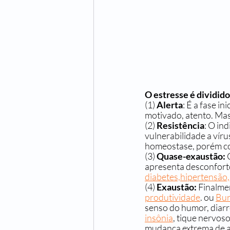
O estresse é dividido
(1) 
Alerta
: É a fase i
motivado, atento. Mas
(2)
 Resistência
: O in
vulnerabilidade a víru
homeostase, porém c
(3) 
Quase-exaustão:
 
apresenta desconforto
diabetes,
hipertensão,
(4)
 Exaustão:
 Finalme
produtividade
. ou 
Bur
senso do humor, diarr
insônia
, tique nervoso
mudança extrema de ape