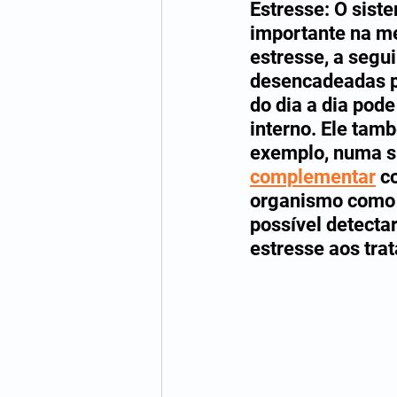
Estresse: O sis
importante na me
estresse, a segu
desencadeadas p
do dia a dia pode
interno. Ele tam
exemplo, numa s
complementar
 c
organismo como 
possível detecta
estresse aos tra