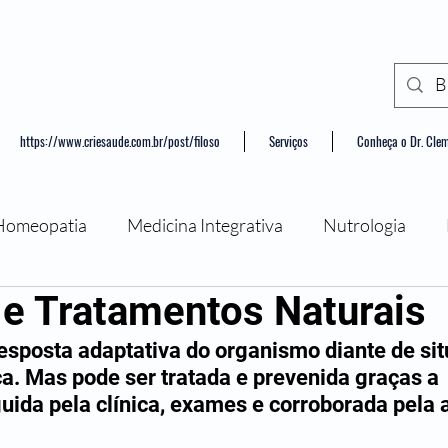
https://www.criesaude.com.br/post/filoso
Serviços
Conheça o Dr. Cle
Homeopatia
Medicina Integrativa
Nutrologia
 e Tratamentos Naturais
ância
Psicologia
esposta adaptativa do organismo diante de sit
a. Mas pode ser tratada e prevenida graças a 
ida pela clínica, exames e corroborada pela 