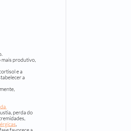
o.
o mais produtivo, 
rtisol e a 
stabelecer a 
mente, 
da 
ustia, perda do 
tremidades, 
lérgicas
, 
fase favorece a 